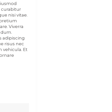
 eiusmod
 curabitur
e nisi vitae.
 pretium
are. Viverra
endum.
s adipiscing
ue risus nec
m vehicula. Et
 ornare