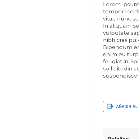
Lorem ipsum d
tempor incid
vitae nunc se
In aliquam se
vulputate sapi
nibh cras pul
Bibendum enim
enim eu turpi
feugiat in. S
sollicitudin 
suspendisse
AÑADIR AL
Detalles