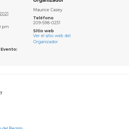
Maurice Casey
 2021
Teléfono
209-598-0231
0 pm
Sitio web
Ver el sitio web del
Organizador
 Evento:
ey
b del Recinto