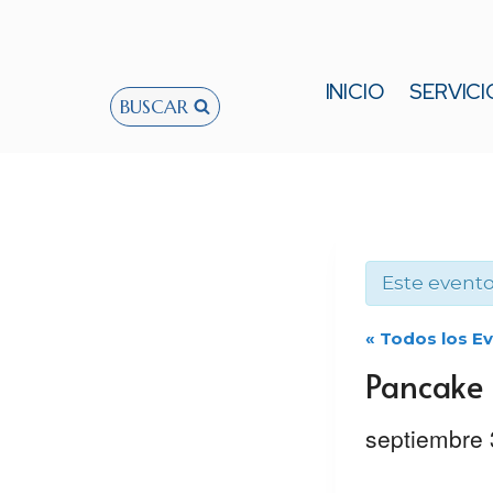
Saltar
al
contenido
INICIO
SERVICI
BUSCAR
Este evento
« Todos los E
Pancake 
septiembre