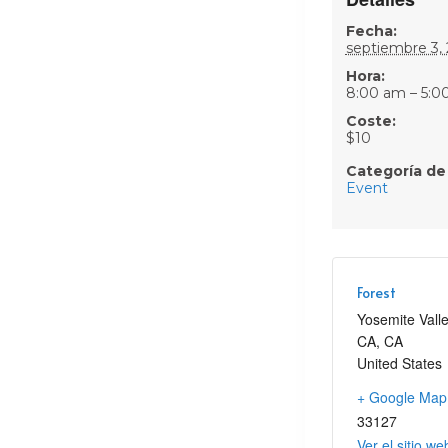
Fecha:
septiembre 3,
Hora:
8:00 am – 5:0
Coste:
$10
Categoría de
Event
Forest
Yosemite Vall
CA
,
CA
United States
+ Google Map
33127
Ver el sitio we