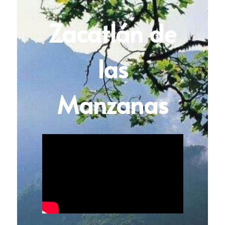
Zacatlán de
las
Manzanas